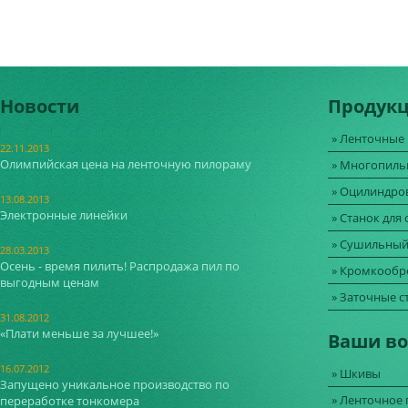
Новости
Продукц
» Ленточные
22.11.2013
Олимпийская цена на ленточную пилораму
» Многопиль
» Оцилиндро
13.08.2013
Электронные линейки
» Станок для
» Сушильный
28.03.2013
Осень - время пилить! Распродажа пил по
» Кромкообр
выгодным ценам
» Заточные с
31.08.2012
«Плати меньше за лучшее!»
Ваши в
16.07.2012
» Шкивы
Запущено уникальное производство по
» Ленточное
переработке тонкомера