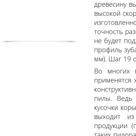
древесину вы
высокой скор
изготовленн
точность раз
не будет под
профиль зуба
мм). Шаг 19
Во многих 
применятся ж
конструктивн
пилы. Ведь
кусочки кор
выходит из
продукции (
таких пилор