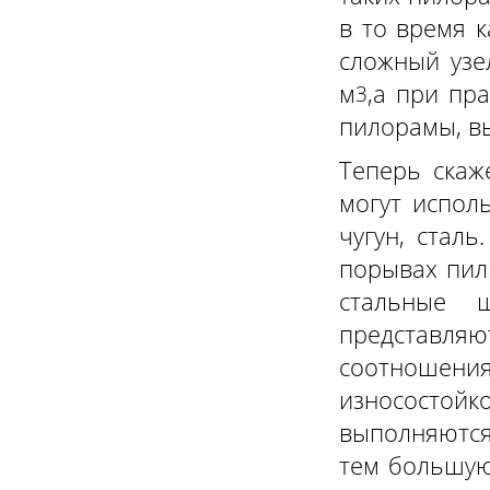
в то время к
сложный узе
м
,а при пр
3
пилорамы, в
Теперь скаж
могут испол
чугун, стал
порывах пил
стальные ш
представля
соотношени
износостойк
выполняются
тем большую 