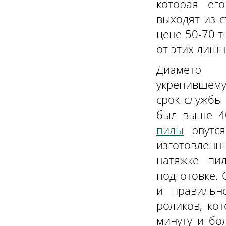
которая ег
выходят из с
цене 50-70 т
от этих лишн
Диаметр
укрепившему
срок службы
был выше 40
пилы
рвутся
изготовленн
натяжке пи
подготовке. 
и правильн
роликов, ко
минуту и бо