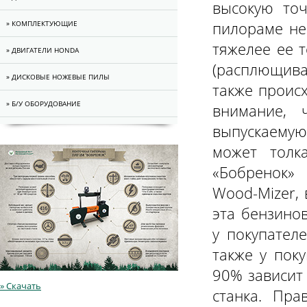
высокую точ
пилораме не
» КОМПЛЕКТУЮЩИЕ
тяжелее ее 
» ДВИГАТЕЛИ HONDA
(расплющива
» ДИСКОВЫЕ НОЖЕВЫЕ ПИЛЫ
также проис
» Б/У ОБОРУДОВАНИЕ
внимание,
выпускаемую
может толк
«Бобренок»
Wood-Mizer,
эта бензино
у покупател
также у пок
90% зависит 
» Скачать
станка. Пра