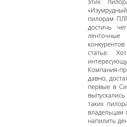
этих пило
«Изумрудный
пилорам ПЛГ
достичь че
ленточные 
конкурентов
статье. Хо
интересую
Компания-пр
давно, доста
первые в Си
выпускались
таких пилор
владельцам 
напилить де