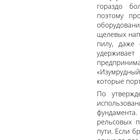
гораздо бо
поэтому пр
оборудован
щелевых нап
пилу, даже 
удержива
предпринима
«Изумрудный
которые порт
По утвержд
использова
фундамента.
рельсовых п
пути. Если б