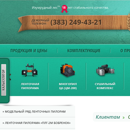
Изумрудный лес
ТМ
18
лет стабильного качества.
(383) 249-43-21
ДЕЖУРНЫЙ
ТЕЛЕФОН:
ПРОДУКЦИЯ И ЦЕНЫ
КОМПЛЕКТУЮЩИЕ
О ПР
» МОДЕЛЬНЫЙ РЯД ЛЕНТОЧНЫХ ПИЛОРАМ
Клиентам
О
» ЛЕНТОЧНАЯ ПИЛОРАМА «ПЛГ-2M БОБРЕНОК»