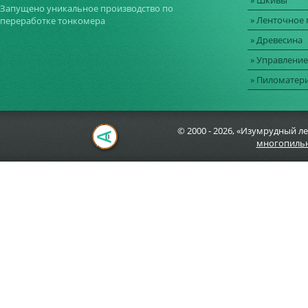
» Шкивы
Запущено уникальное производство по
» Ленточное
переработке тонкомера
» Древесина
» Управление
» Пиломатер
© 2000 - 2026, «Изумрудный ле
многопильн