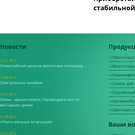
стабильной
Новости
Продукц
» Ленточные
22.11.2013
Олимпийская цена на ленточную пилораму
» Многопиль
» Оцилиндро
13.08.2013
Электронные линейки
» Станок для
» Сушильный
28.03.2013
Осень - время пилить! Распродажа пил по
» Кромкообр
выгодным ценам
» Заточные с
31.08.2012
«Плати меньше за лучшее!»
Ваши в
16.07.2012