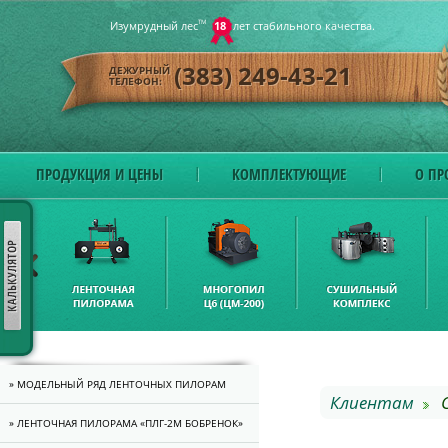
Изумрудный лес
ТМ
18
лет стабильного качества.
(383) 249-43-21
ДЕЖУРНЫЙ
ТЕЛЕФОН:
ПРОДУКЦИЯ И ЦЕНЫ
КОМПЛЕКТУЮЩИЕ
О ПР
» МОДЕЛЬНЫЙ РЯД ЛЕНТОЧНЫХ ПИЛОРАМ
Клиентам
С
» ЛЕНТОЧНАЯ ПИЛОРАМА «ПЛГ-2M БОБРЕНОК»