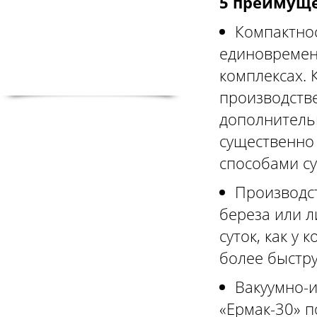
5 преимуще
Компактно
единовремен
комплексах. 
производств
дополнительн
существенно
способами с
Производст
береза или л
суток, как у
более быстр
Вакуумно-
«Ермак-30» п