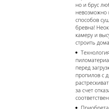
но и брус лю
невозможно 
способов суш
бревна! Неок
камеру и выс
строить дома
Технология
пиломатериа
перед загруз
пропилов с д
растрескиват
за счет отка
соответствен
Приобретая