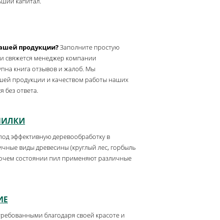
ьший капитал.
нашей продукции?
Заполните простую
ами свяжется менеджер компании
упна книга отзывов и жалоб. Мы
шей продукции и качеством работы наших
 без ответа.
ПИЛКИ
од эффективную деревообработку в
ичные виды древесины (круглый лес, горбыль
рабочем состоянии пил применяют различные
ИЕ
требованными благодаря своей красоте и