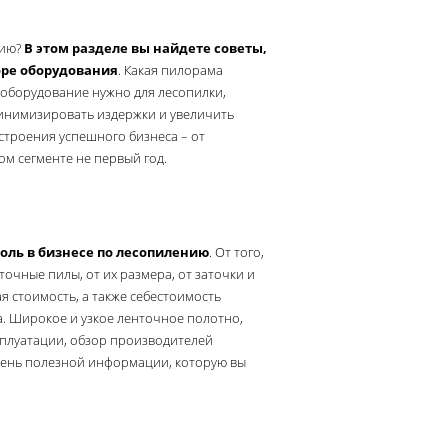
нию?
В этом разделе вы найдете советы,
оре оборудования
. Какая пилорама
 оборудование нужно для лесопилки,
минимизировать издержки и увеличить
строения успешного бизнеса – от
м сегменте не первый год.
оль в бизнесе по лесопилению
. От того,
точные пилы, от их размера, от заточки и
я стоимость, а также себестоимость
. Широкое и узкое ленточное полотно,
плуатации, обзор производителей
чень полезной информации, которую вы