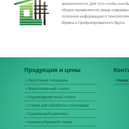
экологичности. Для того чтобы они 
сборке применяются самые современн
полезную информацию о технологиях
бревна и профилированного бруса.
Продукция и цены
Конт
» Ленточные пилорамы
• Ново
» Многопильный станок
» Оцилиндровочный станок
» Станок для обработки тонкомера
» Сушильный комплекс
» Кромкообрезной станок