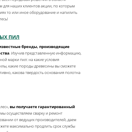
м для наших клиентов акции, по которым
иях то или иное оборудование и напилить
тесь!
ЫХ ПИЛ
 известные бренды, производящие
ества
. Изучив представленную информацию,
ной марки пил: на какие условия
илы, какие породы древесины вы сможете
тивно, какова твердость основания полотна
лес»,
вы получаете гарантированный
: мы осуществляем сварку и ремонт
овании от ведущих производителей, даем
ожете максимально продлить срок службы