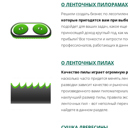
О ЛЕНТОЧНЫХ ПИЛОРАМАХ
Решили создать бизнес по лесопиле
которые пригодятся вам при выб
подойдет для ваших задач, какое еще
приносящей доход круглый год, как 
прибыли? Все тонкости и хитрости по
профессионалов, работающих в данно
О ЛЕНТОЧНЫХ ПИЛАХ
Качество пилы играет огромную р
насколько часто придется менять лен
разводки зависит качество и рыночна
произведенного вами пиломатериала
наилучший размер пилы, правила экс
ленточных пил – вот неполный пере
найдете в данном разделе.
СУШКА
ДРЕВЕСИНЫ