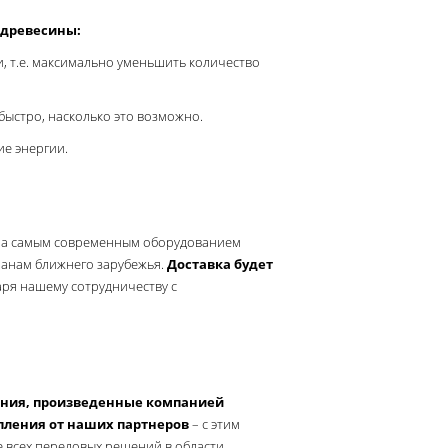
 древесины:
и, т.е. максимально уменьшить количество
 быстро, насколько это возможно.
ие энергии.
ла самым современным оборудованием
ранам ближнего зарубежья.
Доставка будет
ря нашему сотрудничеству с
ания, произведенные компанией
пления от наших партнеров
– с этим
е всех передовых решений в области