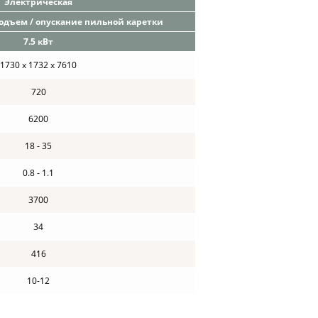
Электрическая
одъем / опускание пильной каретки
7.5 кВт
1730 х 1732 х 7610
720
6200
18 - 35
0.8 - 1.1
3700
34
416
10-12