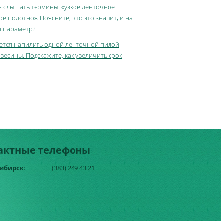
я слышать термины: «узкое ленточное
е полотно». Поясните, что это значит, и на
й параметр?
дается напилить одной ленточной пилой
евесины. Подскажите, как увеличить срок
актные телефоны
сибирск
:
(383) 249 43 21