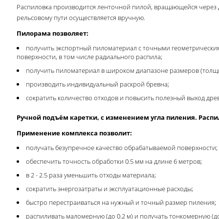
Распиловка производится ленточной пилой, вращающейся через д
рельсовому пути осуществляется вручную.
Пилорама позволяет:
получить экспортный пиломатериал с точными геометрически
поверхности, в том числе радиального распила;
получить пиломатериал в широком диапазоне размеров (толщи
производить индивидуальный раскрой бревна;
сократить количество отходов и повысить полезный выход дре
Ручной подъём каретки, с изменением угла пиления. Распи
Применение комплекса позволит:
получать безупречное качество обрабатываемой поверхности;
обеспечить точность обработки 0.5 мм на длине 6 метров;
в 2 - 2.5 раза уменьшить отходы материала;
сократить энергозатраты и эксплуатационные расходы;
быстро перестраиваться на нужный и точный размер пиления;
распиливать маломерную (до 0.2 м) и получать тонкомерную (до