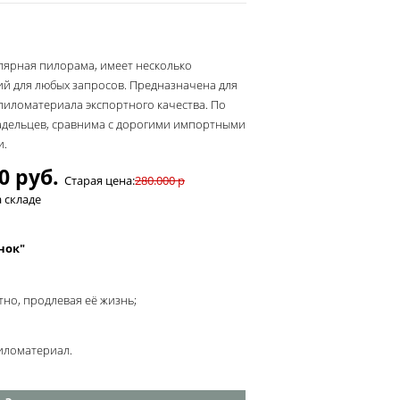
лярная пилорама, имеет несколько
й для любых запросов. Предназначена для
пиломатериала экспортного качества. По
адельцев, сравнима с дорогими импортными
и.
0 руб.
Старая цена:
280.000 р
 складе
нок"
тно, продлевая её жизнь;
иломатериал.