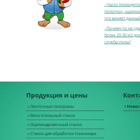
- Часто приходитс
полотно», «широко
что влияет данны
- Почему-то не у
более 20-30 м3 др
службы пилы?
Продукция и цены
Конт
» Ленточные пилорамы
• Ново
» Многопильный станок
» Оцилиндровочный станок
» Станок для обработки тонкомера