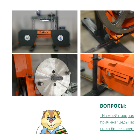
ВОПРОСЫ:
- На моей пилорам
причина? Ведь час
стало более сове