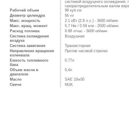
системой воздушного охлаждения, 
газораспределительным валом верх
Рабочий объем
98 куб.см
Диаметр цилиндра
56 vv
Макс. мощность
2.1 кВт (2.8 л.с.) - 3600 об/мин
Макс. вращ. момент
5.7 Нм / 0.58 кгм - 2500 об/мин
Расход топлива
0.88 л/час - 3600 об/мин
Система охлаждения
Воздушная
воздуха
Система зажигания
Транзисторная
Направление вращения
Против часовой стрелки
коленвала
Емкость топливного
0.77л
бака
Объем масла в
0,4л
двигателе
Масло
SAE 10w30
Свечи
NGK