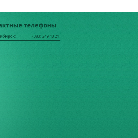
актные телефоны
сибирск
:
(383) 249 43 21