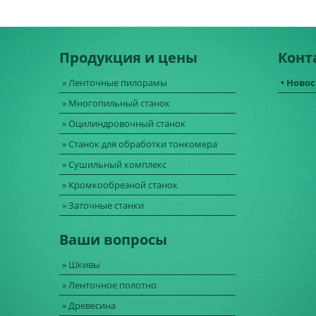
Продукция и цены
Конт
» Ленточные пилорамы
• Ново
» Многопильный станок
» Оцилиндровочный станок
» Станок для обработки тонкомера
» Сушильный комплекс
» Кромкообрезной станок
» Заточные станки
Ваши вопросы
» Шкивы
» Ленточное полотно
» Древесина