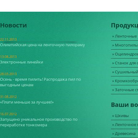
Новости
Продукц
» Ленточные
22.11.2013
Олимпийская цена на ленточную пилораму
» Многопиль
» Оцилиндро
13.08.2013
Электронные линейки
» Станок для
» Сушильный
28.03.2013
Осень - время пилить! Распродажа пил по
» Кромкообр
выгодным ценам
» Заточные с
31.08.2012
«Плати меньше за лучшее!»
Ваши в
16.07.2012
» Шкивы
Запущено уникальное производство по
» Ленточное
переработке тонкомера
» Древесина