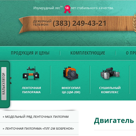
Изумрудный лес
ТМ
18
лет стабильного качества.
(383) 249-43-21
ДЕЖУРНЫЙ
ТЕЛЕФОН:
ПРОДУКЦИЯ И ЦЕНЫ
КОМПЛЕКТУЮЩИЕ
О ПР
» МОДЕЛЬНЫЙ РЯД ЛЕНТОЧНЫХ ПИЛОРАМ
Двигатель 
» ЛЕНТОЧНАЯ ПИЛОРАМА «ПЛГ-2M БОБРЕНОК»